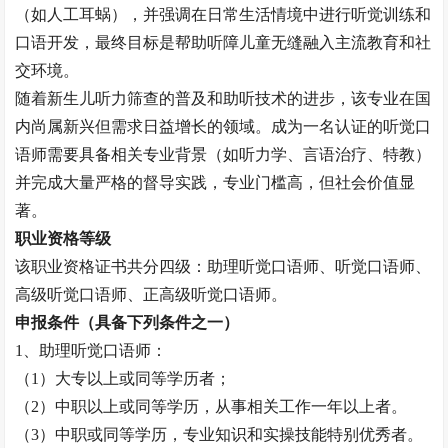
（如人工耳蜗），并强调在日常生活情境中进行听觉训练和
口语开发，最终目标是帮助听障儿童无缝融入主流教育和社
交环境。
随着新生儿听力筛查的普及和助听技术的进步，该专业在国
内尚属新兴但需求日益增长的领域。成为一名认证的听觉口
语师需要具备相关专业背景（如听力学、言语治疗、特教）
并完成大量严格的督导实践，专业门槛高，但社会价值显
著。
职业资格等级
该职业资格证书共分四级：助理
听觉口语师
、
听觉口语师
、
高级
听觉口语师
、正高级
听觉口语师
。
申报条件（具备下列条件之一）
1、助理
听觉口语师
：
（
1）大专以上或同等学历者；
（
2）中职以上或同等学历，从事相关工作一年以上者。
（
3）中职或同等学历，专业知识和实操技能特别优秀者。