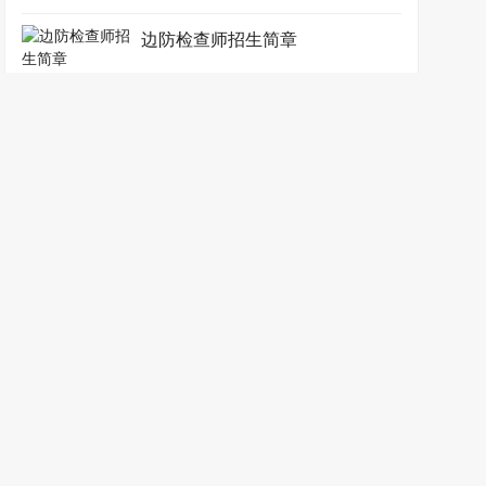
边防检查师招生简章
边防机要师招生简章
边防船艇指挥师招生简章
保安师招生简章
安全保卫师招生简章
新闻动态
证书介绍
考前须知
证书大全
学员报名
合作加盟
联系我们
地址：南京市新街口中山东路9号 邮箱：china@zgks.net
职业资格