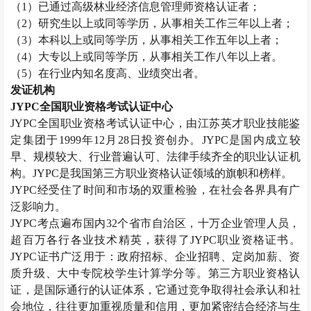
（
1）已通过高级
林业经济信息管理师
资格认证者；
（
2）研究生以上或同等学历，从事相关工作三年以上者；
（
3）本科以上或同等学历，从事相关工作五年以上者；
（
4）大专以上或同等学历，从事相关工作八年以上者。
（
5）在行业内知名度高、业绩突出者。
发证机构
JYPC全国职业资格考试认证中心
JYPC全国职业资格考试认证中心，由江苏英才职业技能鉴
定集团于1999年12月28日投资创办。JYPC是国内成立较
早、规模较大、行业普遍认可、法律手续齐全的职业认证机
构。JYPC是我国第三方职业资格认证领域的旗帜和榜样。
JYPC经受住了时间和市场的双重检验，在社会各界具有广
泛影响力。
JYPC考点遍布国内32个省市自治区，十万企业管理人员，
超百万各行各业技术精英，获得了JYPC职业资格证书。
JYPC证书广泛用于：政府招标、企业招聘、定岗加薪、资
质升级、大中专院校学生计算学分等。第三方职业资格认
证，是国际通行的认证体系，它通过竞争取得社会承认和社
会地位，往往更加重视质量和信用，更加紧密结合经济与生